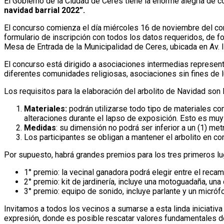
El Gobierno de la Ciudad de Ceres tiene la enorme alegría de c
navidad barrial 2022”.
El concurso comienza el día miércoles 16 de noviembre del corr
formulario de inscripción con todos los datos requeridos, de fo
Mesa de Entrada de la Municipalidad de Ceres, ubicada en Av. Ita
El concurso está dirigido a asociaciones intermedias represen
diferentes comunidades religiosas, asociaciones sin fines de luc
Los requisitos para la elaboración del arbolito de Navidad son 
Materiales:
podrán utilizarse todo tipo de materiales com
alteraciones durante el lapso de exposición. Esto es mu
Medidas
: su dimensión no podrá ser inferior a un (1) metr
Los participantes se obligan a mantener el arbolito en c
Por supuesto, habrá grandes premios para los tres primeros lu
1° premio: la vecinal ganadora podrá elegir entre el recam
2° premio: kit de jardinería, incluye una motoguadaña, una
3° premio: equipo de sonido, incluye parlante y un micróf
Invitamos a todos los vecinos a sumarse a esta linda iniciativa 
expresión, donde es posible rescatar valores fundamentales de