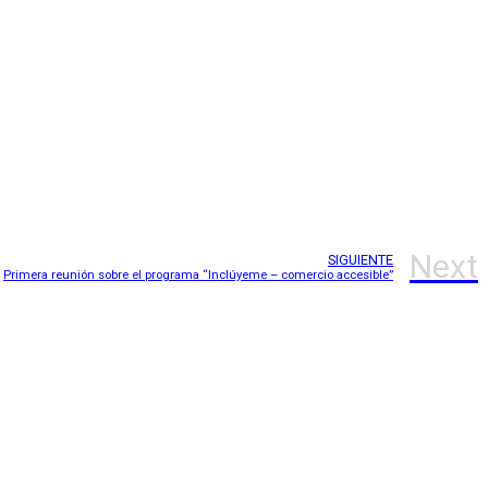
Next
SIGUIENTE
Primera reunión sobre el programa “Inclúyeme – comercio accesible”