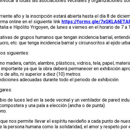
onvocar a todas las asociaciones vecinales y organizaciones soc
iente año y la inscripción estará abierta hasta el día 8 de dic
rma online en el siguiente link
https://forms.gle/7xGKLA6ET
lia e Hipólito Yrigoyen, de lunes a viernes en el horario de 7 a 
tativas de grupos humanos que tengan incidencia barrial, enten
ro, etc. que tenga incidencia barrial y circunscritos al ejido urb
los siguientes:
o madera, cartón, alambre, plásticos, vidrios, tela, papel, materi
y importante ya que la obra deberá permanecer en exhibición ap
o de alto, ni superior a diez (10) metros.
ondiciones adecuadas durante todo el periodo de exhibición.
gares:
bio de luces led en la sede vecinal y un ventilador de pared indu
 compostera y una pala a elección (ancha o de punta).
ono.
que nos permite llevar el espíritu navideño a cada punto de nuest
 la persona humana como la solidaridad, el amor y respeto por e