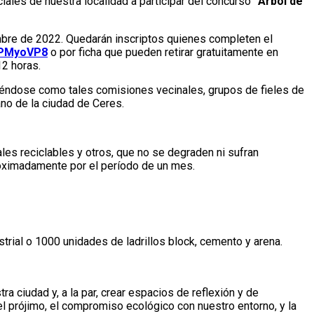
iales de nuestra localidad a participar del concurso
“Árbol de
iembre de 2022. Quedarán inscriptos quienes completen el
APMyoVP8
o por ficha que pueden retirar gratuitamente en
12 horas.
diéndose como tales comisiones vecinales, grupos de fieles de
ano de la ciudad de Ceres.
ales reciclables y otros, que no se degraden ni sufran
roximadamente por el período de un mes.
strial o 1000 unidades de ladrillos block, cemento y arena.
ra ciudad y, a la par, crear espacios de reflexión y de
l prójimo, el compromiso ecológico con nuestro entorno, y la