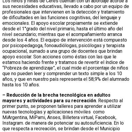
Los niños y niñas de Ceres cuentan con un abordaje acorde a
sus necesidades educativas, llevado a cabo por un equipo de
profesionales que intervienen en la detección y tratamiento
de dificultades en las funciones cognitivas, del lenguaje y
emocionales. El apoyo escolar propiamente se extiende
desde el 1°grado del nivel primario, hasta el último año del
nivel secundario; mientras que el acompañamiento arranca
desde los 4 años. El equipo de intervención está compuesto
por psicopedagoga, fonoaudiólogas, psicólogas y terapista
ocupacional, sumado a una grupo de docentes que brindan
apoyo escolar. Son acciones como éstas con las que le
estamos haciendo frente y tratamos de revertir el índice de
“Pobreza de aprendizaje”, el cual mide el porcentaje de niños
que no pueden leer y comprender un texto simple a los 10
años, y que en nuestro país representa el 58,9% del alumnado
hasta los 10 años.
– Reducción de la brecha tecnológica en adultos
mayores y actividades para su recreación
. Respecto al
primer punto, se proponen talleres para aprender a utilizar
nuevas tecnologías y aplicaciones móviles como
MiArgentina, MiPami, Anses, Billetera virtual, Facebook,
Instagram. de manera de potenciar su autosuficiencia. En lo
que respecta a recreación, se brindan desde el Municipio