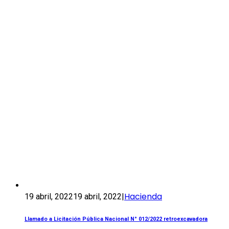
Hacienda
19 abril, 2022
19 abril, 2022
|
Llamado a Licitación Pública Nacional N° 012/2022 retroexcavadora