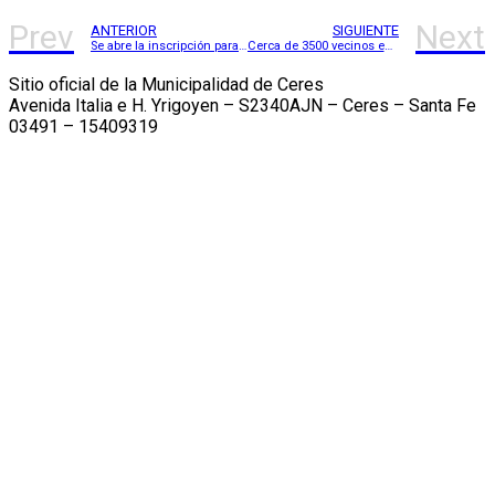
Prev
Next
ANTERIOR
SIGUIENTE
Se abre la inscripción para acceder al programa “Lote Propio”
Cerca de 3500 vecinos en la increíble feria de carnavales
Sitio oficial de la Municipalidad de Ceres
Avenida Italia e H. Yrigoyen – S2340AJN – Ceres – Santa Fe
03491 – 15409319