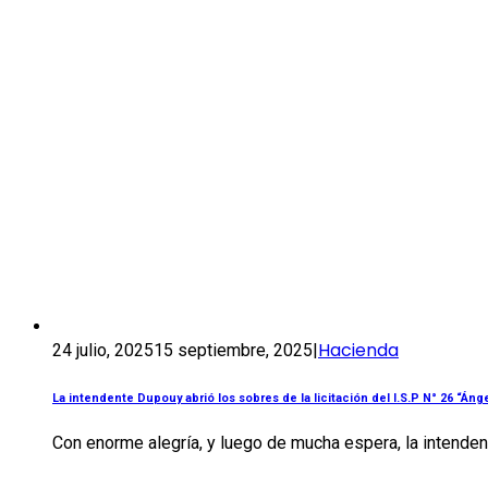
Hacienda
24 julio, 2025
15 septiembre, 2025
|
La intendente Dupouy abrió los sobres de la licitación del I.S.P N° 26 “Ánge
Con enorme alegría, y luego de mucha espera, la intendent