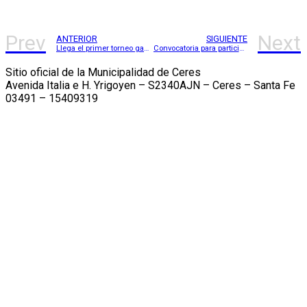
Prev
Next
ANTERIOR
SIGUIENTE
Llega el primer torneo gaming a Ceres
Convocatoria para participar de la 1ra Feria del Libro Ceres
Sitio oficial de la Municipalidad de Ceres
Avenida Italia e H. Yrigoyen – S2340AJN – Ceres – Santa Fe
03491 – 15409319