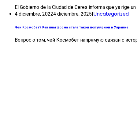
El Gobierno de la Ciudad de Ceres informa que ya rige un 
Uncategorized
4 diciembre, 2022
4 diciembre, 2025
|
Чей Космобет? Как платформа стала такой популярной в Украине
Вопрос о том, чей Космобет напрямую связан с истор